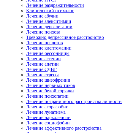
Лечение раздражительности
Клинический психолог
Лечение абулии
Лечение алекситимии
Лечение дереализации
Лечение психоза
Тревожно-депрессивное расстройство
Лечение неврозов
Лечение клептомании
Лечение бессонницы
Лечение астении
Лечение апатии
Лечение СДВГ
Лечение стресса
Лечение шизофрении
Лечение нервных тиков
Лечение белой горячки
Лечение психопатии
Лечение пограничного расстройства личности
Лечение агорафобии
Лечение лунатизма
Лечение нарколепсии
Лечение социофобии
Лечение аффективного расстройства