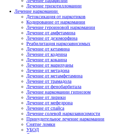
Лечение парафилии
Лечение трихотилломании
Лечение наркомании
Детоксикация от наркотиков
Кодирование от наркомании
Лечение героиновой наркомании
Лечение от амфетамина
Лечение от дезоморфина
Реабилитация наркозависимых
Лечение от кетамина
Лечение от кодеина
Лечение от кокаина
Лечение от марихуаны
Лечение от метадона
Лечение от метамфетамина
Лечение от трамадола
Лечение от фенобарбитала
Лечение наркомании гипнозом
Лечение от лирики
Лечение от мефедрона
Лечение от спайса
Лечение солевой наркозависимости
Принудительное лечение наркомании
Снятие ломки
УБОД