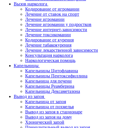
Вызов нарколога
Кодирование от игромании
Лечение от ставок на спорт
Лечение игромании
Лечение игромании у подростков
Лечение интернет-зависимости
Лечение токсикомании
Кодирование от курения
Лечение табакокурения
Лечение лекарственной зависимости
Консультация нарколога
Наркологическая помощь
Капельницы
Капельницы Цитофлавина
Капельницы Пентоксифиллина
Капельница для печени
Капельницы Реамберина
Капельницы Дексаметазона
Вывод из запоя
Капельница от запоя
Капельница от похмелья
Вывод из запоя в стационаре
Вывод из запоя на дому
Хронический запой
Принудительный вывод из запоя