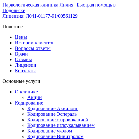
Наркологическая клиника Лилия | Быстрая помощь в
Подольске
Лицензия: Л041-01177-91/00561129
Полезное
Цены
Истории клиентов
Вопросы-ответы
Врачи
Отзывы
Лицензии
Контакты
Основные услуги
О клинике
Акции
Кодирование
Кодирование Аквилонг
Кодирование Эспераль
Кодирование с провокацией
Кодирование иглоукалыванием
Кодирование уколом
Кодирование Вивитролом