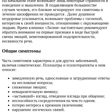
На начальном этапе возникают лишь некоторые странности в
поведении и мышлении. В подавляющем большинстве
случаев человек, его близкие игнорируют эти симптомы и
лечение шизофрении не проводится . Далее душевное
нездоровье усиливается, возникают проблемы с гигиеной,
интересом к своей внешности, отношениями с окружающими
людьми. Врачи клиники «Лилия» настоятельно рекомендуют
обратить внимание на первые признаки в виде быстрой
смены эмоций, немотивированной подозрительности,
несвязности речи.
Общие симптомы
Часть симптомов характерна и для других заболеваний,
включая соматические. Психиатры и психотерапевты к ним
относят:
замедленную речь, односложные и затрудненные ответы
на несложные вопросы;
сниженные эмоции;
невыразительную мимику;
«застывший» взгляд, отведение взгляда при общении;
неспособность сосредоточения на чем-то одном;
потерю интереса к прежним увлечениям;
нарушение логических связей.