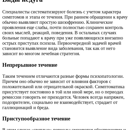
Специалисты систематизируют болезнь с учетом характера
симптомов и этапа ее течения. При раннем обращении к врачу
обычно выявляют простую шизофрению. Клинические
проявления еще слабы, почти полностью сохранен контроль
своих мыслей, реакций, поведения. В остальных случаях
больные попадают к врачу при уже появляющихся внезапно
острых приступах психоза. Первоочередной задачей врачей
становится выявление вида заболевания, так как от него
зависит во многом лечебная стратегия.
Непрерывное течение
Таким течением отличаются разные формы психопатологии.
Причем оно обычно не зависит от влияния факторов с
положительной или отрицательной окраской. Симптоматика
присутствует постоянно в той или иной мере, но о периодах
ремиссии говорить не приходится. Человек всегда напряжен,
подозрителен, социально не взаимодействует, страдает от
галлюцинаций и бреда.
Приступообразное течение
В этом случае «светлые» периоды сменяются обострениями и