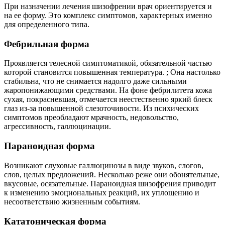
При назначении лечения шизофрении врач ориентируется и
на ее форму. Это комплекс симптомов, характерных именно
для определенного типа.
Фебрильная форма
Проявляется телесной симптоматикой, обязательной частью
которой становится повышенная температура. ; Она настолько
стабильна, что не снимается надолго даже сильными
жаропонижающими средствами. На фоне фебрилитета кожа
сухая, покрасневшая, отмечается неестественно яркий блеск
глаз из-за повышенной слезоточивости. Из психических
симптомов преобладают мрачность, недовольство,
агрессивность, галлюцинации.
Параноидная форма
Возникают слуховые галлюцинозы в виде звуков, слогов,
слов, целых предложений. Несколько реже они обонятельные,
вкусовые, осязательные. Параноидная шизофрения приводит
к изменению эмоциональных реакций, их уплощению и
несоответствию жизненным событиям.
Кататоническая форма