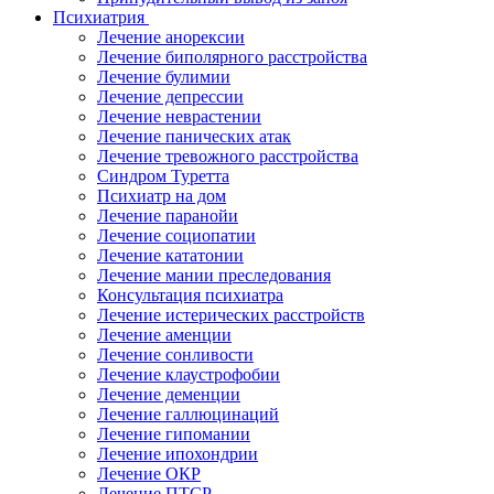
Психиатрия
Лечение анорексии
Лечение биполярного расстройства
Лечение булимии
Лечение депрессии
Лечение неврастении
Лечение панических атак
Лечение тревожного расстройства
Синдром Туретта
Психиатр на дом
Лечение паранойи
Лечение социопатии
Лечение кататонии
Лечение мании преследования
Консультация психиатра
Лечение истерических расстройств
Лечение аменции
Лечение сонливости
Лечение клаустрофобии
Лечение деменции
Лечение галлюцинаций
Лечение гипомании
Лечение ипохондрии
Лечение ОКР
Лечение ПТСР