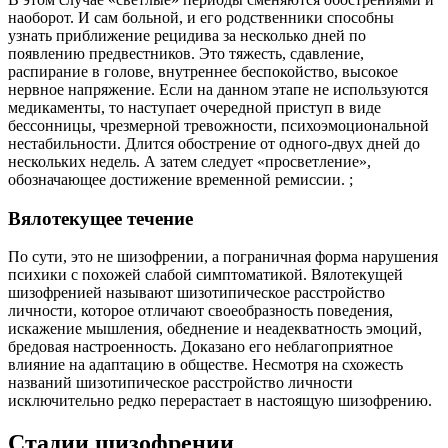
наоборот. И сам больной, и его родственники способны
узнать приближение рецидива за несколько дней по
появлению предвестников. Это тяжесть, сдавление,
распирание в голове, внутреннее беспокойство, высокое
нервное напряжение. Если на данном этапе не используются
медикаменты, то наступает очередной приступ в виде
бессонницы, чрезмерной тревожности, психоэмоциональной
нестабильности. Длится обострение от одного-двух дней до
нескольких недель. А затем следует «просветление»,
обозначающее достижение временной ремиссии. ;
Вялотекущее течение
По сути, это не шизофрении, а пограничная форма нарушения
психики с похожей слабой симптоматикой. Вялотекущей
шизофренией называют шизотипическое расстройство
личности, которое отличают своеобразность поведения,
искажение мышления, обеднение и неадекватность эмоций,
бредовая настроенность. Доказано его неблагоприятное
влияние на адаптацию в обществе. Несмотря на схожесть
названий шизотипическое расстройство личности
исключительно редко перерастает в настоящую шизофрению.
Стадии шизофрении