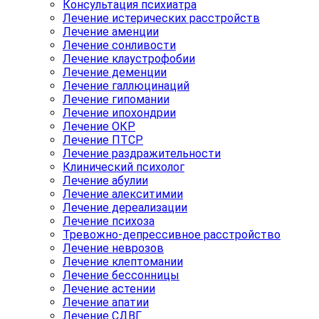
Консультация психиатра
Лечение истерических расстройств
Лечение аменции
Лечение сонливости
Лечение клаустрофобии
Лечение деменции
Лечение галлюцинаций
Лечение гипомании
Лечение ипохондрии
Лечение ОКР
Лечение ПТСР
Лечение раздражительности
Клинический психолог
Лечение абулии
Лечение алекситимии
Лечение дереализации
Лечение психоза
Тревожно-депрессивное расстройство
Лечение неврозов
Лечение клептомании
Лечение бессонницы
Лечение астении
Лечение апатии
Лечение СДВГ