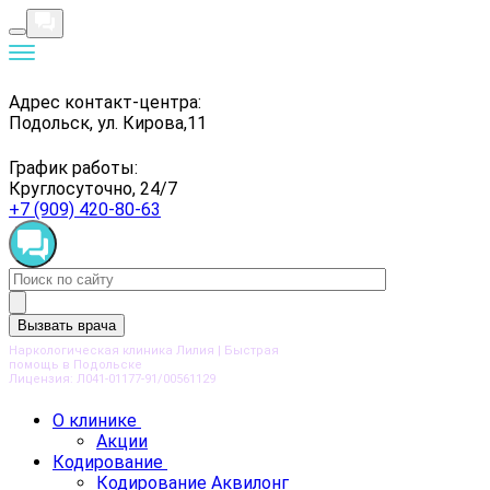
Адрес контакт-центра:
Подольск, ул. Кирова,11
График работы:
Круглосуточно, 24/7
+7 (909) 420-80-63
Вызвать врача
Наркологическая клиника Лилия | Быстрая
помощь в Подольске
Лицензия: Л041-01177-91/00561129
О клинике
Акции
Кодирование
Кодирование Аквилонг