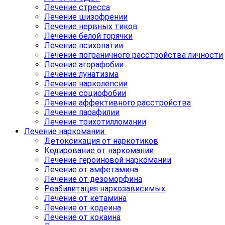
Лечение стресса
Лечение шизофрении
Лечение нервных тиков
Лечение белой горячки
Лечение психопатии
Лечение пограничного расстройства личности
Лечение агорафобии
Лечение лунатизма
Лечение нарколепсии
Лечение социофобии
Лечение аффективного расстройства
Лечение парафилии
Лечение трихотилломании
Лечение наркомании
Детоксикация от наркотиков
Кодирование от наркомании
Лечение героиновой наркомании
Лечение от амфетамина
Лечение от дезоморфина
Реабилитация наркозависимых
Лечение от кетамина
Лечение от кодеина
Лечение от кокаина