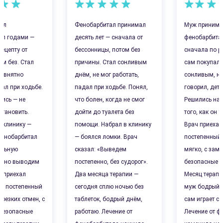
ал
Фенобарбитал принимал
Муж принима
ал годами —
десять лет — сначала от
фенобарбита
рецепту от
бессонницы, потом без
сначала по р
ом без. Стал
причины. Стал сонливым
сам покупал.
невнятно
днём, не мог работать,
сонливым, н
дал при ходьбе.
падал при ходьбе. Понял,
говорил, дети
лись — не
что болен, когда не смог
Решились на 
становить.
дойти до туалета без
того, как он 
 клинику —
помощи. Набрал в клинику
Врач приехал
Фенобарбитал
— боялся ломки. Врач
постепенный
ильную
сказал: «Выведем
мягко, с зам
ь, но выводим
постепенно, без судорог».
безопасные п
ч приехал
Два месяца терапии —
Месяц терапи
л постепенный
сегодня сплю ночью без
муж бодрый, 
 резких отмен, с
таблеток, бодрый днём,
сам играет с 
 безопасные
работаю. Лечение от
Лечение от ф