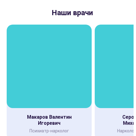
Наши врачи
Макаров Валентин
Серов
Игоревич
Миха
Психиатр-нарколог
Нарколог