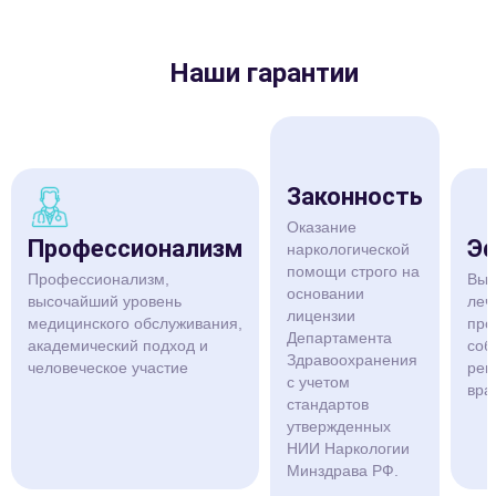
Наши гарантии
Законность
Оказание
Профессионализм
Эф
наркологической
помощи строго на
Профессионализм,
Выс
основании
высочайший уровень
леч
лицензии
медицинского обслуживания,
про
Департамента
академический подход и
соб
Здравоохранения
человеческое участие
рек
с учетом
вра
стандартов
утвержденных
НИИ Наркологии
Минздрава РФ.