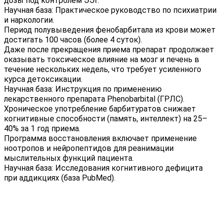
дозы под контролем ЭЭГ.
Научная база: Практическое руководство по психиатрии
и наркологии.
Период полувыведения фенобарбитала из крови может
достигать
100
часов (более
4
суток).
Даже после прекращения приема препарат продолжает
оказывать токсическое влияние на мозг и печень в
течение нескольких недель, что требует усиленного
курса детоксикации.
Научная база: Инструкция по применению
лекарственного препарата Phenobarbital (ГРЛС).
Хроническое употребление барбитуратов снижает
когнитивные способности (память, интеллект) на
25
–
40%
за
1
год приема.
Программа восстановления включает применение
ноотропов и нейропептидов для реанимации
мыслительных функций пациента.
Научная база: Исследования когнитивного дефицита
при аддикциях (база PubMed).