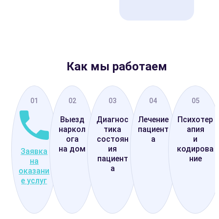
Как мы работаем
01
02
03
04
05
Выезд
Диагнос
Лечение
Психотер
наркол
тика
пациент
апия
ога
состоян
а
и
на дом
ия
кодирова
Заявка
пациент
ние
на
а
оказани
е услуг