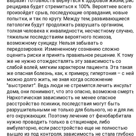
выразит готовность вернуться к здоровой жизни, рис
рецидива будет стремиться к 100%. Вероятнее всего
произойдет срыв, последующие оправдания, новые
попытки, и так по кругу. Между тем, развивающиеся
патологии будут продолжать разрушать организм,
толкая человека к инвалидности, несчастному случаю,
тяжелым последствиям вероятного психоза,
возможному суициду. Нельзя забывать о
передозировке. Измененному сознанию сложно
оценить риски и принять правильное решение. К тому
же не нужно отождествлять эту зависимость со
слабой волей, мягким характером пациента. Эта такая
же опасная болезнь, как, к примеру, гипертония – с ней
можно долго жить, не зная когда осложнение
"выстрелит". Ведь люди не стремятся лечить инсульт
дома, они понимают, что это опасно, возможна смерть.
Наркотическая зависимость не менее опасное
расстройство психики, последствия могут быть
разрушительными не только для больного, но и для лиц,
его окружающих. Поэтому лечение от фенобарбитала
нужно проводить только в стационаре, либо
амбулаторно, если расстройство еще не полностью
вышло из под контроля, зависимость не стала глубокой