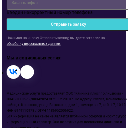
Введен некорректный номер телефона
Отправить заявку
Нажимая на кнопку
Отправить заявку
, вы даете согласие на
обработку персональных данных
Мы в социальных сетях:
Медицинские услуги предоставляет ООО "Клиника плюс" по лицензии -
Л041-01186-69/00342824 от 21.12.2018 г. По адресу: Россия, Конаковский
район, г. Конаково, улица Баскакова, дом 1, помещение 7, каб. 1-7, 10-13.
ИНН 6949110978 / ОГРН 1186952006922.
Вся информация на сайте не является публичной офертой и носит сугубо
информационный характер. Она не служит для постановки диагноза и
назначения лечения.