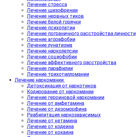
Лечение стресса
Лечение шизофрении
Лечение нервных тиков
Лечение белой горячки
Лечение психопатии
Лечение пограничного расстройства личности
Лечение агорафобии
Лечение лунатизма
Лечение нарколепсии
Лечение социофобии
Лечение аффективного расстройства
Лечение парафилии
Лечение трихотилломании
Лечение наркомании
Детоксикация от наркотиков
Кодирование от наркомании
Лечение героиновой наркомании
Лечение от амфетамина
Лечение от дезоморфина
Реабилитация наркозависимых
Лечение от кетамина
Лечение от кодеина
Лечение от кокаина