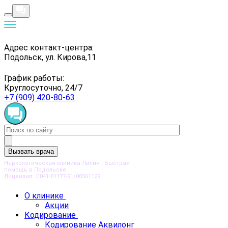
Адрес контакт-центра:
Подольск, ул. Кирова,11
График работы:
Круглосуточно, 24/7
+7 (909) 420-80-63
Вызвать врача
Наркологическая клиника Лилия | Быстрая
помощь в Подольске
Лицензия: Л041-01177-91/00561129
О клинике
Акции
Кодирование
Кодирование Аквилонг