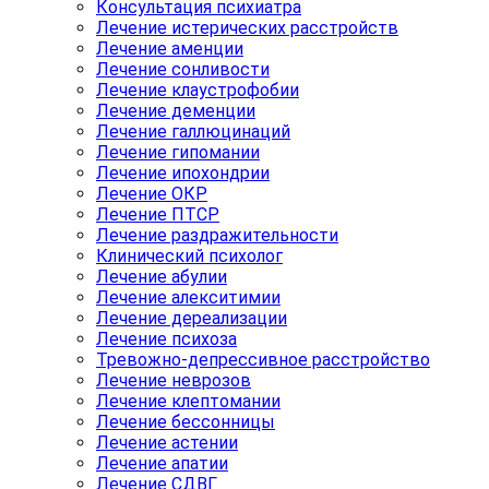
Консультация психиатра
Лечение истерических расстройств
Лечение аменции
Лечение сонливости
Лечение клаустрофобии
Лечение деменции
Лечение галлюцинаций
Лечение гипомании
Лечение ипохондрии
Лечение ОКР
Лечение ПТСР
Лечение раздражительности
Клинический психолог
Лечение абулии
Лечение алекситимии
Лечение дереализации
Лечение психоза
Тревожно-депрессивное расстройство
Лечение неврозов
Лечение клептомании
Лечение бессонницы
Лечение астении
Лечение апатии
Лечение СДВГ