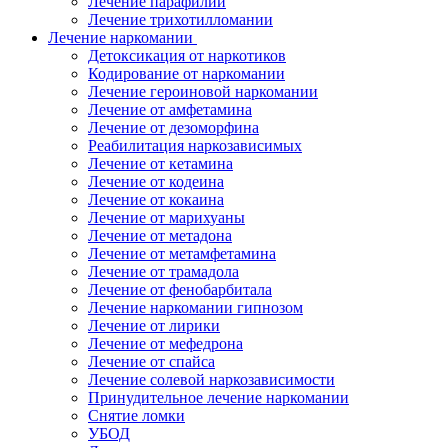
Лечение парафилии
Лечение трихотилломании
Лечение наркомании
Детоксикация от наркотиков
Кодирование от наркомании
Лечение героиновой наркомании
Лечение от амфетамина
Лечение от дезоморфина
Реабилитация наркозависимых
Лечение от кетамина
Лечение от кодеина
Лечение от кокаина
Лечение от марихуаны
Лечение от метадона
Лечение от метамфетамина
Лечение от трамадола
Лечение от фенобарбитала
Лечение наркомании гипнозом
Лечение от лирики
Лечение от мефедрона
Лечение от спайса
Лечение солевой наркозависимости
Принудительное лечение наркомании
Снятие ломки
УБОД