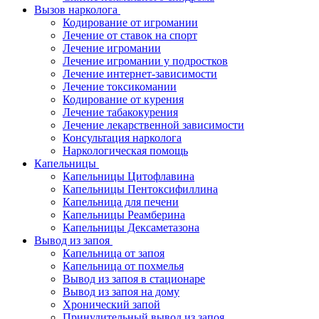
Вызов нарколога
Кодирование от игромании
Лечение от ставок на спорт
Лечение игромании
Лечение игромании у подростков
Лечение интернет-зависимости
Лечение токсикомании
Кодирование от курения
Лечение табакокурения
Лечение лекарственной зависимости
Консультация нарколога
Наркологическая помощь
Капельницы
Капельницы Цитофлавина
Капельницы Пентоксифиллина
Капельница для печени
Капельницы Реамберина
Капельницы Дексаметазона
Вывод из запоя
Капельница от запоя
Капельница от похмелья
Вывод из запоя в стационаре
Вывод из запоя на дому
Хронический запой
Принудительный вывод из запоя