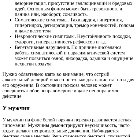
дезориентация, присутствие галлюцинаций и бредовых
идей. Основным фоном может быть тревожность и
паника или, наоборот, сонливость.
Соматические симптомы. Тахикардия, гипертония,
гипергидроз, дегидратация, тремор конечностей, головы
и даже всего тела.
Неврологические симптомы. Неустойчивость походки,
судороги, гиперактивность рефлексов и т.д.
Вегетативные нарушения. По причине дисбаланса
работы симпатической и парасимпатической систем
может появиться озноб, лихорадка, одышка и ощущение
нехватки воздуха.
Нужно обязательно взять во внимание, что острый
алкогольный делирий опасен не только для пациента, но и для
его окружения. В состоянии психоза человек может
совершить любое неправомерное и даже непоправимое
действие.
У мужчин
У мужчин на фоне белой горячки нередко развивается легкая
гипомания. Мужчины демонстрируют неусидчивость, часто
ходят, делают непроизвольные движения. Наблюдается
быстрая смена мыслей. Речь становится быстрой, срывистой,