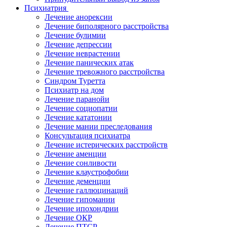
Психиатрия
Лечение анорексии
Лечение биполярного расстройства
Лечение булимии
Лечение депрессии
Лечение неврастении
Лечение панических атак
Лечение тревожного расстройства
Синдром Туретта
Психиатр на дом
Лечение паранойи
Лечение социопатии
Лечение кататонии
Лечение мании преследования
Консультация психиатра
Лечение истерических расстройств
Лечение аменции
Лечение сонливости
Лечение клаустрофобии
Лечение деменции
Лечение галлюцинаций
Лечение гипомании
Лечение ипохондрии
Лечение ОКР
Лечение ПТСР