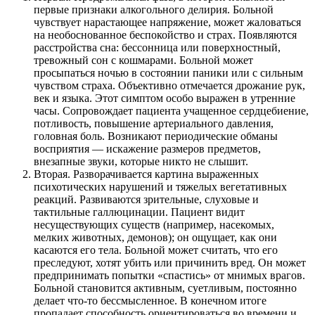
первые признаки алкогольного делирия. Больной
чувствует нарастающее напряжение, может жаловаться
на необоснованное беспокойство и страх. Появляются
расстройства сна: бессонница или поверхностный,
тревожный сон с кошмарами. Больной может
просыпаться ночью в состоянии паники или с сильным
чувством страха. Объективно отмечается дрожание рук,
век и языка. Этот симптом особо выражен в утренние
часы. Сопровождает пациента учащенное сердцебиение,
потливость, повышение артериального давления,
головная боль. Возникают периодические обманы
восприятия — искажение размеров предметов,
внезапные звуки, которые никто не слышит.
Вторая. Разворачивается картина выраженных
психотических нарушений и тяжелых вегетативных
реакций. Развиваются зрительные, слуховые и
тактильные галлюцинации. Пациент видит
несуществующих существ (например, насекомых,
мелких животных, демонов); он ощущает, как они
касаются его тела. Больной может считать, что его
преследуют, хотят убить или причинить вред. Он может
предпринимать попытки «спастись» от мнимых врагов.
Больной становится активным, суетливым, постоянно
делает что-то бессмысленное. В конечном итоге
пропадает способность ориентироваться во времени и