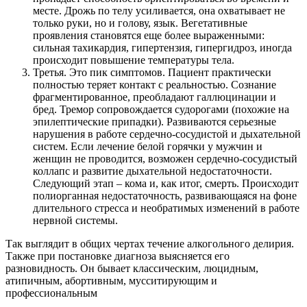
месте. Дрожь по телу усиливается, она охватывает не
только руки, но и голову, язык. Вегетативные
проявления становятся еще более выраженными:
сильная тахикардия, гипертензия, гипергидроз, иногда
происходит повышение температуры тела.
Третья. Это пик симптомов. Пациент практически
полностью теряет контакт с реальностью. Сознание
фрагментированное, преобладают галлюцинации и
бред. Тремор сопровождается судорогами (похожие на
эпилептические припадки). Развиваются серьезные
нарушения в работе сердечно-сосудистой и дыхательной
систем. Если лечение белой горячки у мужчин и
женщин не проводится, возможен сердечно-сосудистый
коллапс и развитие дыхательной недостаточности.
Следующий этап – кома и, как итог, смерть. Происходит
полиорганная недостаточность, развивающаяся на фоне
длительного стресса и необратимых изменений в работе
нервной системы.
Так выглядит в общих чертах течение алкогольного делирия.
Также при постановке диагноза выясняется его
разновидность. Он бывает классическим, люцидным,
атипичным, абортивным, мусситирующим и
профессиональным