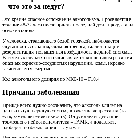
– что это за недуг?
Это крайне опасное осложнение алкоголизма. Проявляется в
течение 48-72 часа после приема последней дозы продукта на
основе этанола.
У человека, страдающего белой горячкой, наблюдается
спутанность сознания, сильная тревога, галлюцинации,
дезориентация, повышенная возбудимость нервной системы.
В тяжелых случаях состояние является виновником развития
опасных сердечно-сосудистых нарушений, комы, нередко
заканчивается смертью.
Код алкогольного делирия по МКБ-10 – F10.4.
Причины заболевания
Прежде всего нужно обозначить, что алкоголь влияет на
центральную нервную систему в качестве депрессанта (то
есть, замедляет ее активность). Он усиливает действие
тормозного нейротрансмиттера – ГАМК, а подавляет,
наоборот, возбуждающий – глутамат.
Патогенез болезни достаточно сложный, но его можно