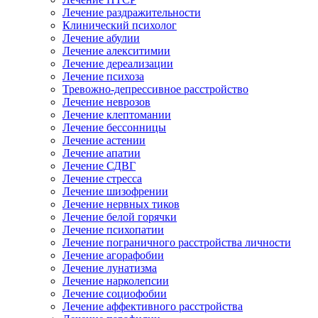
Лечение раздражительности
Клинический психолог
Лечение абулии
Лечение алекситимии
Лечение дереализации
Лечение психоза
Тревожно-депрессивное расстройство
Лечение неврозов
Лечение клептомании
Лечение бессонницы
Лечение астении
Лечение апатии
Лечение СДВГ
Лечение стресса
Лечение шизофрении
Лечение нервных тиков
Лечение белой горячки
Лечение психопатии
Лечение пограничного расстройства личности
Лечение агорафобии
Лечение лунатизма
Лечение нарколепсии
Лечение социофобии
Лечение аффективного расстройства