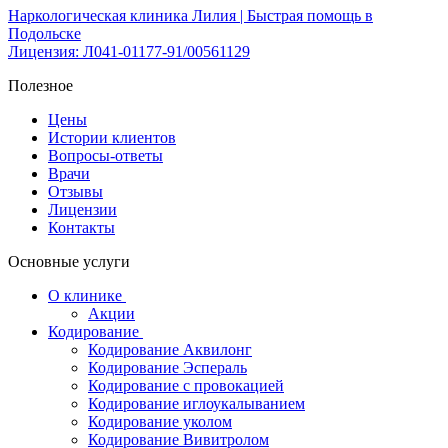
Наркологическая клиника Лилия | Быстрая помощь в
Подольске
Лицензия: Л041-01177-91/00561129
Полезное
Цены
Истории клиентов
Вопросы-ответы
Врачи
Отзывы
Лицензии
Контакты
Основные услуги
О клинике
Акции
Кодирование
Кодирование Аквилонг
Кодирование Эспераль
Кодирование с провокацией
Кодирование иглоукалыванием
Кодирование уколом
Кодирование Вивитролом